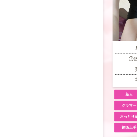
1
新人
グラマー
おっとり
施術上手