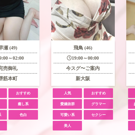
早瀬 (49)
飛鳥 (46)
9:00～02:00
19:00～00:00
完売御礼
今スグ〜ご案内
堺筋本町
新大阪
おすすめ
人気
おすすめ
癒し系
愛嬌抜群
グラマー
系
色白
可愛い系
セクシー
美人