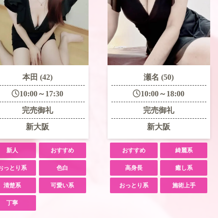
本田 (42)
瀬名 (50)
10:00～17:30
10:00～18:00
完売御礼
完売御礼
新大阪
新大阪
新人
おすすめ
おすすめ
綺麗系
おっとり系
色白
高身長
癒し系
清楚系
可愛い系
おっとり系
施術上手
丁寧