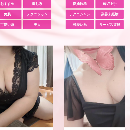
おすすめ
癒し系
愛嬌抜群
施術上手
美肌
テクニシャン
テクニシャン
業界未経験
可愛い系
美人
可愛い系
サービス抜群