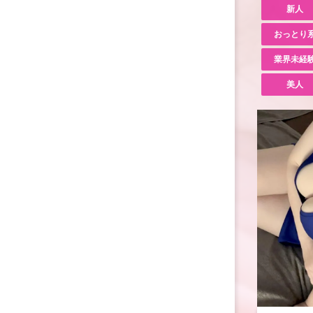
新人
おっとり
業界未経
美人