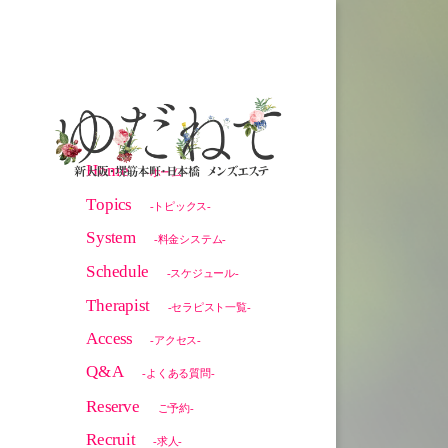
Home
-ホーム-
Topics
-トピックス-
System
-料金システム-
Schedule
-スケジュール-
Therapist
-セラピスト一覧-
Access
-アクセス-
Q&A
-よくある質問-
Reserve
ご予約-
Recruit
-求人-