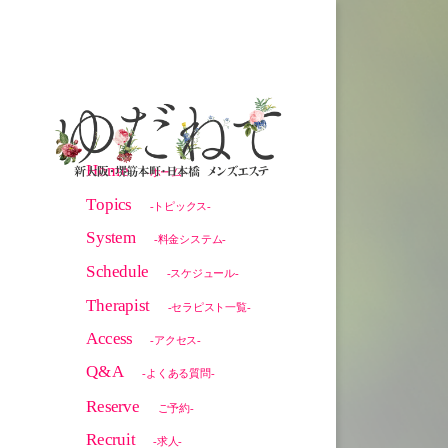
Home
-ホーム-
Topics
-トピックス-
System
-料金システム-
Schedule
-スケジュール-
Therapist
-セラピスト一覧-
Access
-アクセス-
Q&A
-よくある質問-
Reserve
ご予約-
Recruit
-求人-