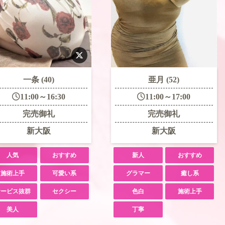
一条 (40)
亜月 (52)
11:00～16:30
11:00～17:00
完売御礼
完売御礼
新大阪
新大阪
人気
おすすめ
新人
おすすめ
施術上手
可愛い系
グラマー
癒し系
サービス抜群
セクシー
色白
施術上手
美人
丁寧