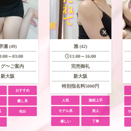
早瀬 (49)
雅 (42)
8:00～03:00
11:00～16:00
スグ〜ご案内
完売御礼
新大阪
新大阪
特別指名料5000円
おすすめ
人気
施術上手
癒し系
モデル系
美人
系
色白
優しい
丁寧