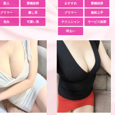
新人
愛嬌抜群
おすすめ
愛嬌抜群
グラマー
癒し系
グラマー
施術上手
色白
可愛い系
テクニシャン
サービス抜群
明るい