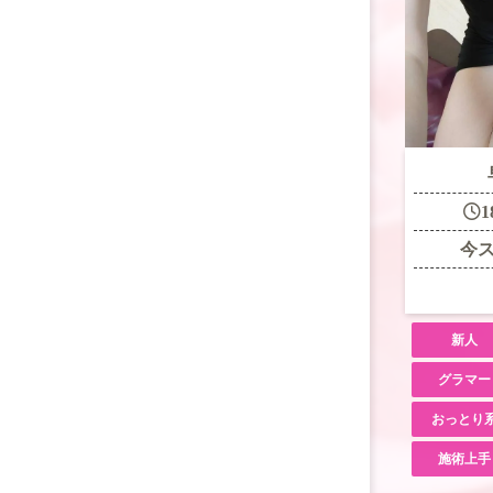
1
今
新人
グラマー
おっとり
施術上手