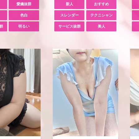
愛嬌抜群
新人
おすすめ
色白
スレンダー
テクニシャン
群
明るい
サービス抜群
美人