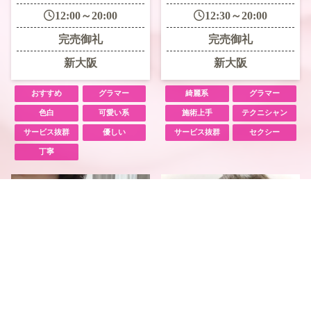
12:00～20:00
12:30～20:00
完売御礼
完売御礼
新大阪
新大阪
おすすめ
グラマー
綺麗系
グラマー
色白
可愛い系
施術上手
テクニシャン
サービス抜群
優しい
サービス抜群
セクシー
丁寧
電話予約
WEB予約
LINE予約