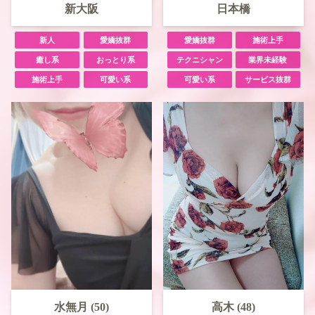
新大阪
日本橋
新人
愛嬌抜群
愛嬌抜群
施術上手
癒し系
おっとり系
テクニシャン
業界未経験
施術上手
可愛い系
可愛い系
サービス抜群
水無月 (50)
高木 (48)