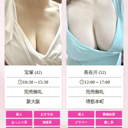
宝塚 (42)
長谷川 (52)
10:30～15:30
12:00～17:00
完売御礼
完売御礼
新大阪
堺筋本町
新人
おすすめ
新人
愛嬌抜群
おっとり系
清楚系
グラマー
癒し系