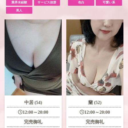
業界未経験
サービス抜群
色白
可愛い系
美人
中居 (54)
蘭 (52)
12:00～20:00
12:00～20:00
完売御礼
完売御礼