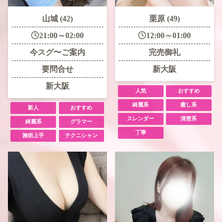
山城 (42)
栗原 (49)
21:00～02:00
12:00～01:00
今スグ〜ご案内
完売御礼
要問合せ
新大阪
新大阪
人気
おすすめ
綺麗系
癒し系
新人
おすすめ
スレンダー
清楚系
綺麗系
グラマー
丁寧
施術上手
テクニシャン