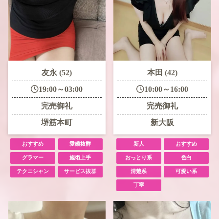
友永 (52)
本田 (42)
19:00～03:00
10:00～16:00
完売御礼
完売御礼
堺筋本町
新大阪
おすすめ
愛嬌抜群
新人
おすすめ
グラマー
施術上手
おっとり系
色白
テクニシャン
サービス抜群
清楚系
可愛い系
丁寧