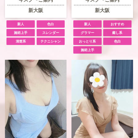
新大阪
新大阪
新人
色白
新人
おすすめ
施術上手
スレンダー
グラマー
癒し系
清楚系
テクニシャン
おっとり系
色白
施術上手