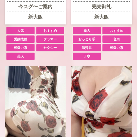
今スグ〜ご案内
完売御礼
新大阪
新大阪
人気
おすすめ
新人
おすすめ
愛嬌抜群
グラマー
おっとり系
色白
可愛い系
セクシー
清楚系
可愛い系
美人
丁寧